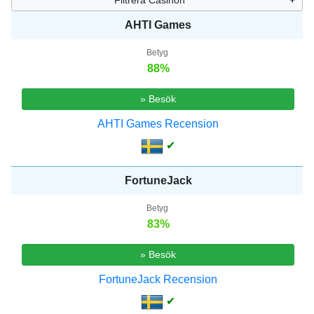
Filtrera Casinon
AHTI Games
88%
AHTI Games Recension
✔
FortuneJack
83%
FortuneJack Recension
✔