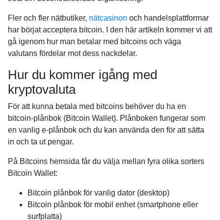
Fler och fler nätbutiker,
nätcasinon
och handelsplattformar
har börjat acceptera bitcoin. I den här artikeln kommer vi att
gå igenom hur man betalar med bitcoins och väga
valutans fördelar mot dess nackdelar.
Hur du kommer igång med
kryptovaluta
För att kunna betala med bitcoins behöver du ha en
bitcoin-plånbok (Bitcoin Wallet). Plånboken fungerar som
en vanlig e-plånbok och du kan använda den för att sätta
in och ta ut pengar.
På Bitcoins hemsida får du välja mellan fyra olika sorters
Bitcoin Wallet:
Bitcoin plånbok för vanlig dator (desktop)
Bitcoin plånbok för mobil enhet (smartphone eller
surfplatta)