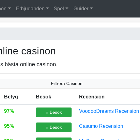
non
Erbjudanden
Spel
Guider
line casinon
s bästa online casinon.
Filtrera Casinon
Betyg
Besök
Recension
97%
VoodooDreams Recension
95%
Casumo Recension