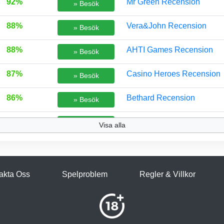
92%
Mr Green Recension
88%
Vera&John Recension
88%
AHTI Games Recension
87%
Casino Heroes Recension
86%
Bethard Recension
85%
Vinnarum Recension
Visa alla
84%
888 casino Recension
83%
FortuneJack Recension
akta Oss
Spelproblem
Regler & Villkor
81%
PlayOJO Recension
80%
Trada Casino Recension