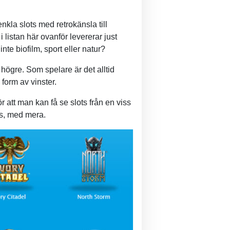
nkla slots med retrokänsla till
listan här ovanför levererar just
inte biofilm, sport eller natur?
högre. Som spelare är det alltid
 form av vinster.
r att man kan få se slots från en viss
ts, med mera.