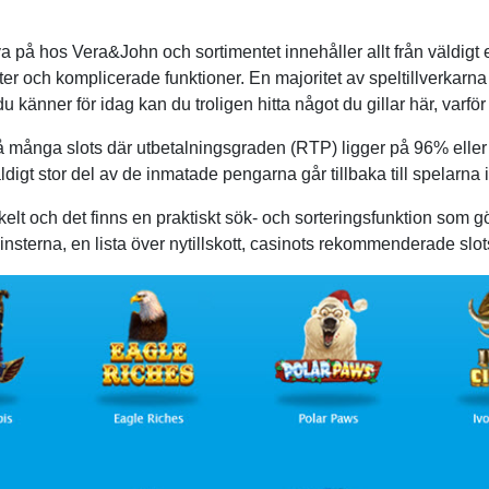
ova på hos Vera&John och sortimentet innehåller allt från väldigt e
 och komplicerade funktioner. En majoritet av speltillverkarna i 
u känner för idag kan du troligen hitta något du gillar här, varför 
å många slots där utbetalningsgraden (RTP) ligger på 96% eller 
äldigt stor del av de inmatade pengarna går tillbaka till spelarna i
elt och det finns en praktiskt sök- och sorteringsfunktion som gö
 vinsterna, en lista över nytillskott, casinots rekommenderade slo