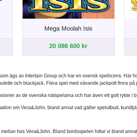
Mega Moolah Isis
20 086 600 kr
som ägs av Intertain Group och har en svensk spellicens. Här hit
oulette och blackjack. Flera spel med växande jackpott finns på 
nsioner av de svenska nätspelarna och har även ett gott rykte i 
mation om Vera&John, bland annat vad gäller spelutbud, kundtjän
ja mellan hos Vera&John. Bland bordsspelen hittar vi bland anna