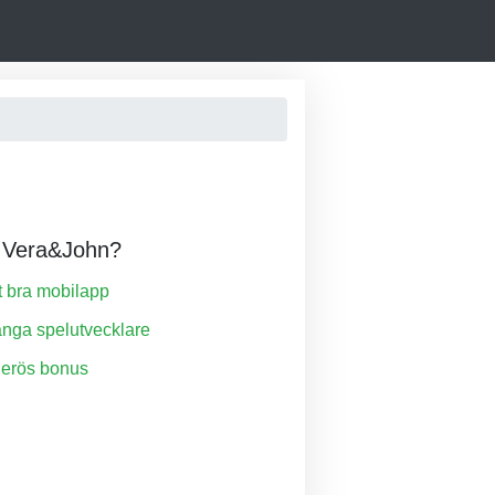
r Vera&John?
 bra mobilapp
nga spelutvecklare
erös bonus