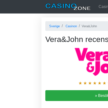
Casi
Sverige
Casinon
Vera&John
Vera&John recens