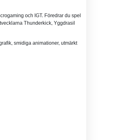
icrogaming och IGT. Föredrar du spel
utvecklarna Thunderkick, Yggdrasil
rafik, smidiga animationer, utmärkt