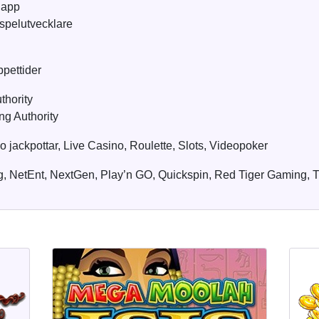
lapp
spelutvecklare
pettider
thority
g Authority
o jackpottar, Live Casino, Roulette, Slots, Videopoker
g, NetEnt, NextGen, Play’n GO, Quickspin, Red Tiger Gaming, T