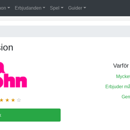
non
Erbjudanden
Spel
Guider
ion
Varfö
Mycket
Erbjuder må
Gen