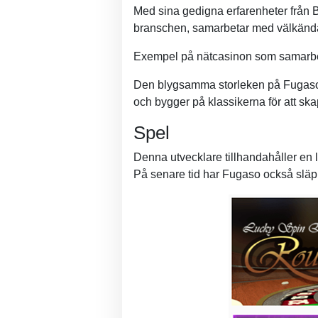
Med sina gedigna erfarenheter från 
branschen, samarbetar med välkända
Exempel på nätcasinon som samarb
Den blygsamma storleken på Fugasos s
och bygger på klassikerna för att skap
Spel
Denna utvecklare tillhandahåller en l
På senare tid har Fugaso också släppt