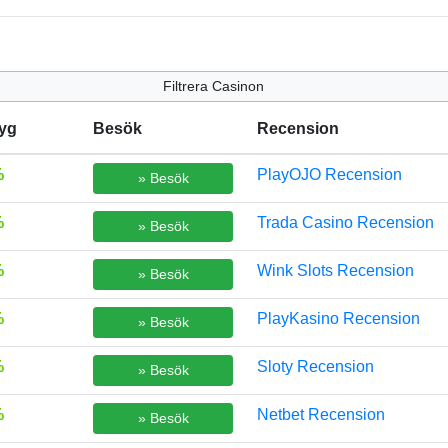
Filtrera Casinon
yg
Besök
Recension
%
PlayOJO Recension
%
Trada Casino Recension
%
Wink Slots Recension
%
PlayKasino Recension
%
Sloty Recension
%
Netbet Recension