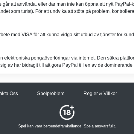
e går att använda, eller där man inte kan öppna ett nytt PayPal-k
det som turist). För att undvika att stöta på problem, kontrollera 
rbete med VISA för att kunna vidga sitt utbud av tjänster för kun
 elektroniska pengaöverföringar via internet. Den säkra plattf
sig av har bidragit till att göra PayPal till en av de dominerand
akta Oss
Spelproblem
Regler & Villkor
Spel kan vara beroendeframkallande. Spela ansvarsfullt.