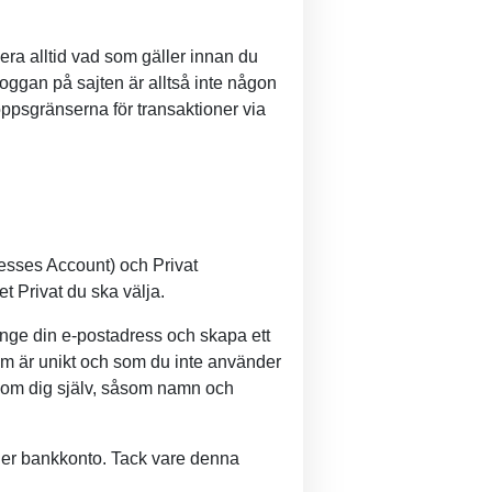
ra alltid vad som gäller innan du
loggan på sajten är alltså inte någon
oppsgränserna för transaktioner via
inesses Account) och Privat
t Privat du ska välja.
ange din e-postadress och skapa ett
som är unikt och som du inte använder
 om dig själv, såsom namn och
 eller bankkonto. Tack vare denna