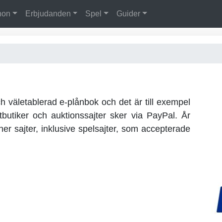
non
Erbjudanden
Spel
Guider
 väletablerad e-plånbok och det är till exempel
ätbutiker och auktionssajter sker via PayPal. År
er sajter, inklusive spelsajter, som accepterade