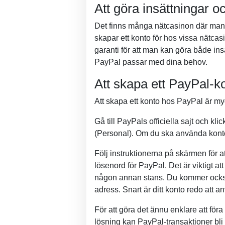
Att göra insättningar 
Det finns många nätcasinon där man 
skapar ett konto för hos vissa nätcas
garanti för att man kan göra både ins
PayPal passar med dina behov.
Att skapa ett PayPal-k
Att skapa ett konto hos PayPal är myc
Gå till PayPals officiella sajt och kl
(Personal). Om du ska använda kontot 
Följ instruktionerna på skärmen för 
lösenord för PayPal. Det är viktigt a
någon annan stans. Du kommer också 
adress. Snart är ditt konto redo att 
För att göra det ännu enklare att föra
lösning kan PayPal-transaktioner bl