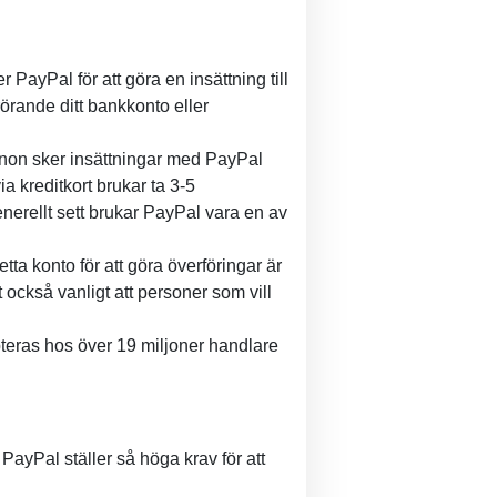
ayPal för att göra en insättning till
rörande ditt bankkonto eller
inon sker insättningar med PayPal
a kreditkort brukar ta 3-5
enerellt sett brukar PayPal vara en av
ta konto för att göra överföringar är
 också vanligt att personer som vill
teras hos över 19 miljoner handlare
ayPal ställer så höga krav för att