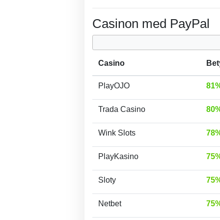
Casinon med PayPal
Casino
Bet
PlayOJO
81
Trada Casino
80
Wink Slots
78
PlayKasino
75
Sloty
75
Netbet
75